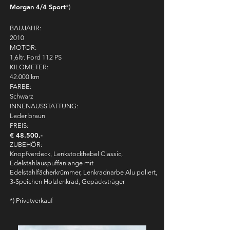
Morgan 4/4 Sport
*)
BAUJAHR:
2010
MOTOR:
1,6ltr. Ford 112 PS
KILOMETER:
42.000 km
FARBE:
Schwarz
INNENAUSSTATTUNG:
Leder braun
PREIS:
€ 48.500,-
ZUBEHÖR:
Knopfverdeck, Lenkstockhebel Classic,
Edelstahlauspuffanlange mit
Edelstahlfächerkrümmer, Lenkradnarbe Alu poliert,
3-Speichen Holzlenkrad, Gepäcksträger
*) Privatverkauf