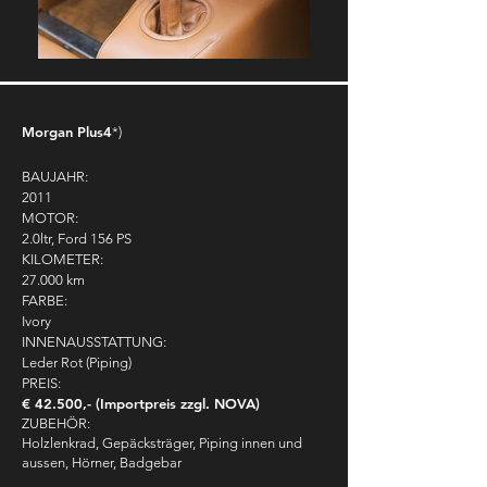
Morgan Plus4
*)
BAUJAHR:
2011
MOTOR:
2.0ltr, Ford 156 PS
KILOMETER:
27.000 km
FARBE:
Ivory
INNENAUSSTATTUNG:
Leder Rot (Piping)
PREIS:
€ 42.500,- (Importpreis zzgl. NOVA)
ZUBEHÖR:
Holzlenkrad, Gepäcksträger, Piping innen und
aussen, Hörner, Badgebar