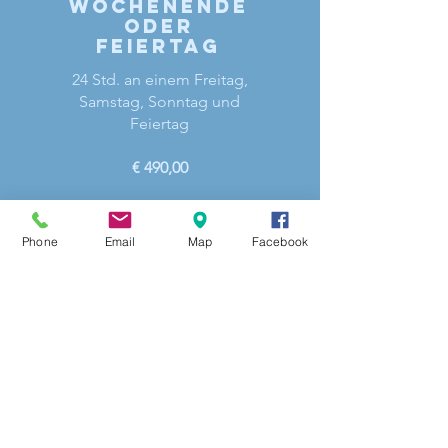
WochenendE
oder
fEIERTAG
24 Std. an einem Freitag,
Samstag, Sonntag und
Feiertag
€ 490,00
Phone
Email
Map
Facebook
Pauschale
Wochenende
Abholung Freitag 14:00 Uhr
retour Montag 8:00 Uhr
€ 820,00