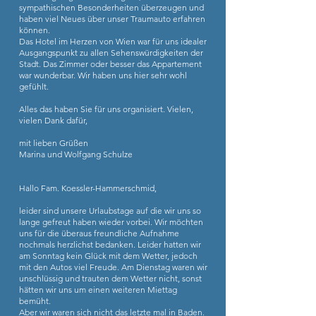
sympathischen Besonderheiten überzeugen und
haben viel Neues über unser Traumauto erfahren
können.
Das Hotel im Herzen von Wien war für uns idealer
Ausgangspunkt zu allen Sehenswürdigkeiten der
Stadt. Das Zimmer oder besser das Appartement
war wunderbar. Wir haben uns hier sehr wohl
gefühlt.
Alles das haben Sie für uns organisiert. Vielen,
vielen Dank dafür,
mit lieben Grüßen
Marina und Wolfgang Schulze
Hallo Fam. Koessler-Hammerschmid,
leider sind unsere Urlaubstage auf die wir uns so
lange gefreut haben wieder vorbei. Wir möchten
uns für die überaus freundliche Aufnahme
nochmals herzlichst bedanken. Leider hatten wir
am Sonntag kein Glück mit dem Wetter, jedoch
mit den Autos viel Freude. Am Dienstag waren wir
unschlüssig und trauten dem Wetter nicht, sonst
hätten wir uns um einen weiteren Miettag
bemüht.
Aber wir waren sich nicht das letzte mal in Baden.