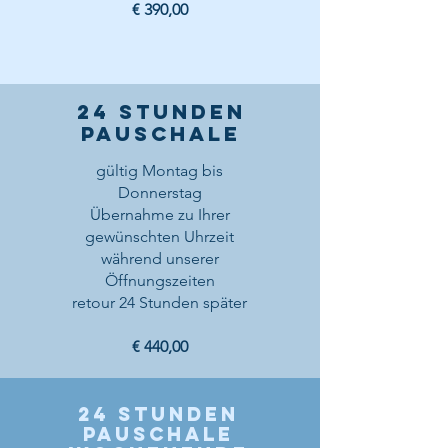
€ 390,00
24 Stunden
pauschale
gültig Montag bis
Donnerstag
Übernahme zu Ihrer
gewünschten Uhrzeit
während unserer
Öffnungszeiten
retour 24 Stunden später
€ 440,00
24 Stunden
Pauschale