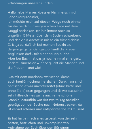
Erfahrungen unserer Kunden
Hallo liebe Marlies Koessler-Hammerschmid,
lieber Jörg Koessler,
ich möchte mich auf diesem Wege noch einmal
für die beiden unvergesslichen Tage mit dem
Moggi bedanken. Ich bin immer noch so
ungefähr ½ Meter über dem Boden schwebend
und der Virus wächst in mir so ein bisserl dahin.
Es ist ja so, daß ich bei meinen Spezln als
derjenige gelte, der ganz offiziell die Frauen
beglücken darf - mit einer neuen Küche!
Aber bei Euch hat das ja noch einmal eine ganz
andere Dimension – ihr beglückt die Männer und
die Frauen – und wie!
Das mit dem Roadbook war schon klasse,
auch hierfür nochmal herzlichen Dank – wir sind
halt schon etwas unvorbereitet (ohne Karte und
ohne Ziele) dran gegangen und da war das schon
sehr hilfreich – es war ja auch eine schöne
Strecke; daraufhin war der zweite Tag natürlich
geprägt von der Suche nach Nebenstrecken, da
ist es viel schöner und entspannter beim Cruisen!
Es hat halt einfach alles gepasst, von der sehr
netten, herzlichen und unkomplizierten
Aufnahme bei Euch über den (für einen