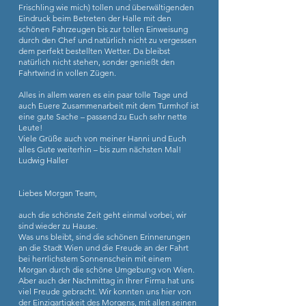
Frischling wie mich) tollen und überwältigenden
Eindruck beim Betreten der Halle mit den
schönen Fahrzeugen bis zur tollen Einweisung
durch den Chef und natürlich nicht zu vergessen
dem perfekt bestellten Wetter. Da bleibst
natürlich nicht stehen, sonder genießt den
Fahrtwind in vollen Zügen.
Alles in allem waren es ein paar tolle Tage und
auch Euere Zusammenarbeit mit dem Turmhof ist
eine gute Sache – passend zu Euch sehr nette
Leute!
Viele Grüße auch von meiner Hanni und Euch
alles Gute weiterhin – bis zum nächsten Mal!
Ludwig Haller
Liebes Morgan Team,
auch die schönste Zeit geht einmal vorbei, wir
sind wieder zu Hause.
Was uns bleibt, sind die schönen Erinnerungen
an die Stadt Wien und die Freude an der Fahrt
bei herrlichstem Sonnenschein mit einem
Morgan durch die schöne Umgebung von Wien.
Aber auch der Nachmittag in Ihrer Firma hat uns
viel Freude gebracht. Wir konnten uns hier von
der Einzigartigkeit des Morgens, mit allen seinen