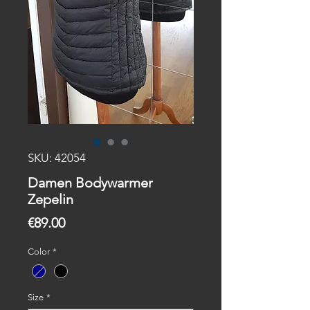
SKU: 42054
Damen Bodywarmer
Zepelin
Price
€89.00
Color
*
Size
*