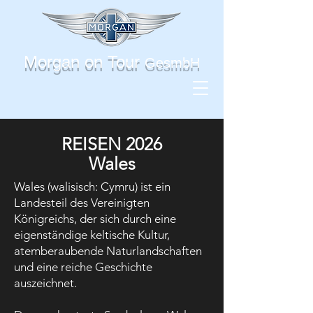
Morgan on Tour
GesmbH
REISEN 2026
Wales
Wales (walisisch: Cymru) ist ein
Landesteil des Vereinigten
Königreichs, der sich durch eine
eigenständige keltische Kultur,
atemberaubende Naturlandschaften
und eine reiche Geschichte
auszeichnet.