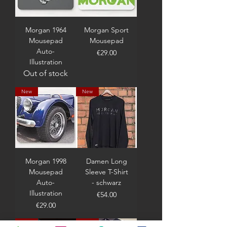
Morgan 1964
Morgan Sport
Mousepad
Mousepad
Auto-
Price
€29.00
Illustration
Out of stock
New
New
Morgan 1998
Damen Long
Mousepad
Sleeve T-Shirt
Auto-
- schwarz
Illustration
Price
€54.00
Price
€29.00
New
New