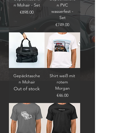
n Mohair - Set
n PVC
wasserfest -
Price
€898.00
Set
Price
€749.00
Gepäcktasche
Shirt weiß mit
n Mohair
rotem
Morgan
Out of stock
Price
€46.00