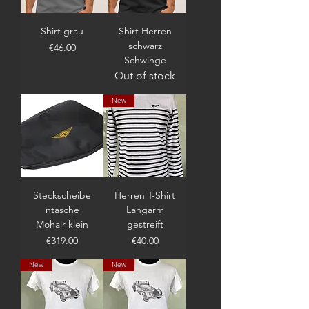
Shirt grau
Shirt Herren
schwarz
Price
€46.00
Schwinge
Out of stock
New
Steckscheibe
Herren T-Shirt
ntasche
Langarm
Mohair klein
gestreift
Price
Price
€319.00
€40.00
New
New