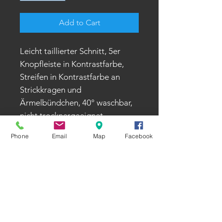
Add to Cart
Leicht taillierter Schnitt, 5er
Knopfleiste in Kontrastfarbe,
Streifen in Kontrastfarbe an
Strickkragen und
Ärmelbündchen, 40° waschbar,
nicht trocknergeeignet
Phone
Email
Map
Facebook
Öffnungszeiten
Montag - Donnerstag
8:00 - 12:30 Uhr und 13:30 - 17:00 Uhr
Freitag