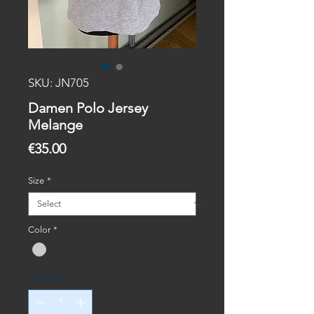
SKU: JN705
Damen Polo Jersey
Melange
Price
€35.00
Size
*
Color
*
Quantity
*