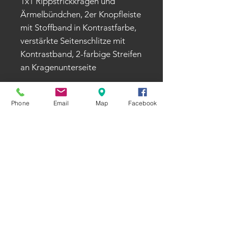
1x1 Rippstrickkragen und
Ärmelbündchen, 2er Knopfleiste
mit Stoffband in Kontrastfarbe,
verstärkte Seitenschlitze mit
Kontrastband, 2-farbige Streifen
an Kragenunterseite
Phone
Email
Map
Facebook
Öffnungszeiten
Montag - Donnerstag
8:00 - 12:30 Uhr und 13:30 - 17:00 Uhr
Freitag
8:00 - 12:30 Uhr und 13:00 - 15:00 Uhr
Morgan on Tour GesmbH​
A-2521 Trumau, Lüßstraße 2