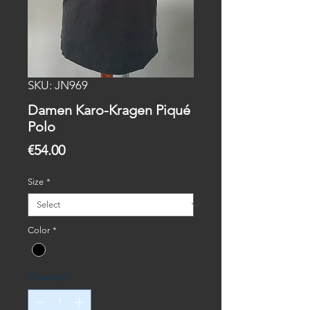
SKU: JN969
Damen Karo-Kragen Piqué
Polo
Price
€54.00
Size
*
Color
*
Quantity
*