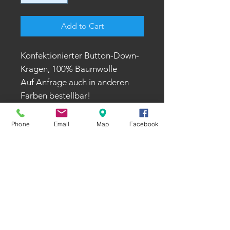
Add to Cart
Konfektionierter Button-Down-
Kragen, 100% Baumwolle
Auf Anfrage auch in anderen
Farben bestellbar!
Phone
Email
Map
Facebook
Öffnungszeiten
Montag - Donnerstag
8:00 - 12:30 Uhr und 13:30 - 17:00 Uhr
Freitag
8:00 - 12:30 Uhr und 13:00 - 15:00 Uhr