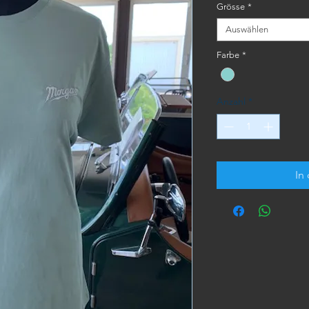
Grösse
*
Auswählen
Farbe
*
Anzahl
*
In