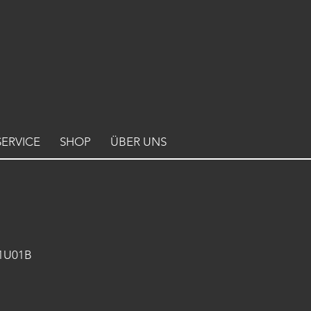
SERVICE
SHOP
ÜBER UNS
U1U01B