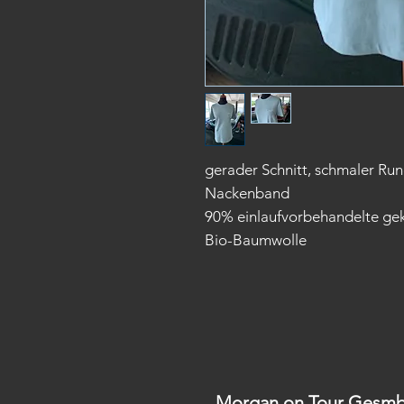
gerader Schnitt, schmaler Rund
Nackenband
90% einlaufvorbehandelte gek
Bio-Baumwolle
Morgan on Tour Gesmb