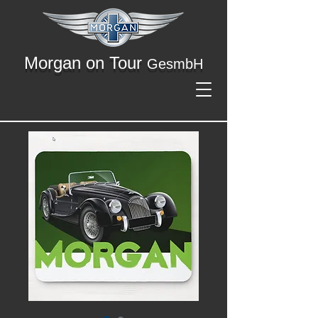
Morgan on Tour
GesmbH